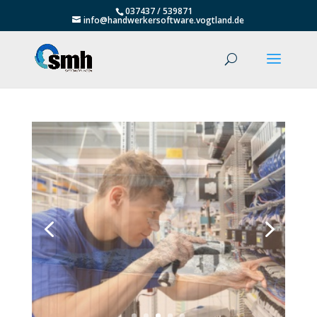
037437 / 539871
info@handwerkersoftware.vogtland.de