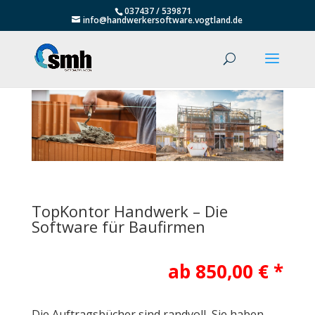
037437 / 539871
info@handwerkersoftware.vogtland.de
TopKontor Handwerk – Die
Software für Baufirmen
ab 850,00 € *
Die Auftragsbücher sind randvoll, Sie haben