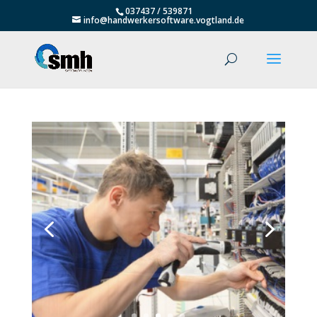
037437 / 539871
info@handwerkersoftware.vogtland.de